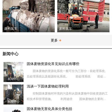
废料装车
废料装车
更多
新闻中心
固体废物资源化常见知识点有哪些
固体废物的资源化系统一般可分为三部分：前处理系统、
后处理系统以及能源转化系统。 前处理系统 前处理
新闻中心
系统主要是废弃物质的回收，即处理废弃物并从中回收指定的
浅谈一下固体废物处理利用
二次物质，如纸
控制固体废物对环境的污染和从固体废物中回收资源的工
程技术和管理措施。 利用途径 固体废物的主要利用
新闻中心
途径为：①利用矿物废料作建筑材料，道路工程材料,填垫材
固体废物无害化具体分类包括
料，冶金、化工