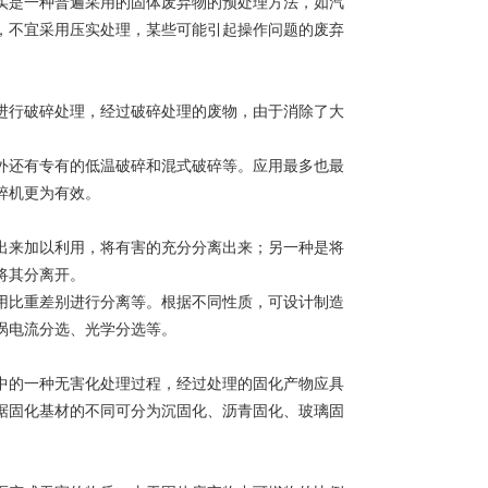
实是一种普遍采用的固体废弃物的预处理方法，如汽
，不宜采用压实处理，某些可能引起操作问题的废弃
进行破碎处理，经过破碎处理的废物，由于消除了大
外还有专有的低温破碎和混式破碎等。应用最多也最
碎机更为有效。
出来加以利用，将有害的充分分离出来；另一种是将
将其分离开。
用比重差别进行分离等。根据不同性质，可设计制造
涡电流分选、光学分选等。
中的一种无害化处理过程，经过处理的固化产物应具
据固化基材的不同可分为沉固化、沥青固化、玻璃固