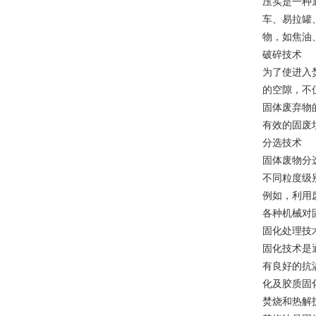
压实是一种
车、易拉罐
物，如焦油
破碎技术
为了使进入
的空隙，不
固体废弃物
有效的固废
分选技术
固体废物分
不同粒度级
例如，利用
各种机械对
固化处理技
固化技术是
有良好的抗
化及胶质固
焚烧和热解