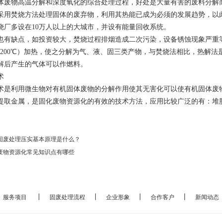
体废物高温分解和深度氧化的综合处理过程，好处是大量有害的废料分解
采用焚烧方法处理固体的废弃物，利用其热能已成为必须的发展趋势，以
烧厂多设在10万人以上的大城市，并设有能量回收系统。
也有缺点，如投资较大，焚烧过程排烟造成二次污染，设备锈蚀现象严重
℃－1200℃）加热，使之分解为气、液、固三类产物，与焚烧法相比，热解
解后产生的气体可以作燃料。
术
术是利用微生物对有机固体废物的分解作用使其无害化可以使有机固体废
提取金属，是固化废物资源化的有效的技术方法，应用比较广泛的有：堆
固废处理压实基本原理是什么？
废物资源化常见知识点有哪些
丨
丨
丨
丨
丨
服务项目
固废处理流程
企业形象
合作客户
新闻动态