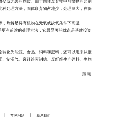
而变成无害的物质。由于固体废弃物中可燃物的比例
此种处理方法，固体废弃物占地少，处理量大，在保
等，热解是将有机物在无氧或缺氧条件下高温
法是更有前途的处理方法，它最显著的优点是基建投资
物转化为能源、食品、饲料和肥料，还可以用来从废
肥、制沼气、废纤维素制糖、废纤维生产饲料、生物
[返回]
丨
丨
常见问题
联系我们