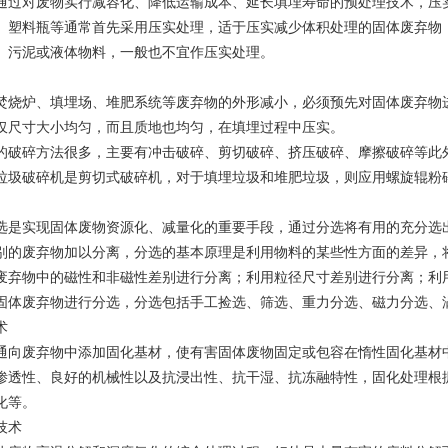
通过对废物实行减容化、降低运输成本、延长填埋寿命的预处理技术，压
、塑料瓶等通常首先采用压实处理，适于压实减少体积处理的固体废弃物
、污泥或液体物料，一般也不宜作压实处理。
焚烧炉、填埋场、堆肥系统等废弃物的外形减小，必须预先对固体废弃物
仅尺寸大小均匀，而且质地也均匀，在填埋过程中压实。
的破碎方法很多，主要有冲击破碎、剪切破碎、挤压破碎、摩擦破碎等此
垃圾破碎机是剪切式破碎机，对于填埋垃圾和堆肥垃圾，则应用螺旋辊粉
选是实现固体废物资源化、减量化的重要手段，通过分选将有用的充分选
别的废弃物加以分离，分选的基本原理是利用物料的某些性方面的差异，
废弃物中的磁性和非磁性差别进行分离；利用粒径尺寸差别进行分离；利
固体废弃物进行分选，分选包括手工捡选、筛选、重力分选、磁力分选、
术
通向废弃物中添加固化基材，使有害固体废物固定或包容在惰性固化基材
渗透性、良好的机械性以及抗浸出性、抗干湿、抗冻融特性，固化处理根
化等。
技术