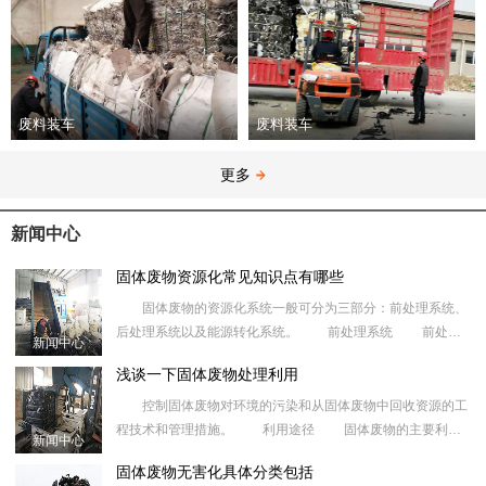
废料装车
废料装车
更多
新闻中心
固体废物资源化常见知识点有哪些
固体废物的资源化系统一般可分为三部分：前处理系统、
后处理系统以及能源转化系统。 前处理系统 前处理
新闻中心
系统主要是废弃物质的回收，即处理废弃物并从中回收指定的
浅谈一下固体废物处理利用
二次物质，如纸
控制固体废物对环境的污染和从固体废物中回收资源的工
程技术和管理措施。 利用途径 固体废物的主要利用
新闻中心
途径为：①利用矿物废料作建筑材料，道路工程材料,填垫材
固体废物无害化具体分类包括
料，冶金、化工